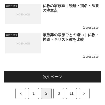
仏教の家族葬｜読経・戒名・法要
宗教と供養
の注意点
2025.12.09
家族葬の宗派ごとの違い｜仏教・
宗教と供養
神道・キリスト教を比較
2025.12.09
次のページ
前
次
1
2
3
11
へ
へ