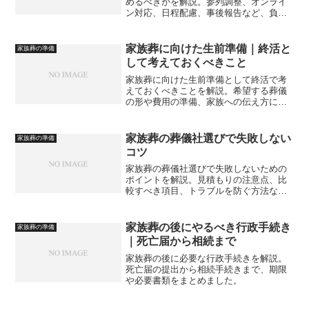
めるべきかを解説。参列調整、オンライ
ン対応、日程配慮、事後報告など、負担
を減らしながら円滑に進めるためのポイ
ントをまとめます。
家族葬に向けた生前準備｜終活と
家族葬の準備
して考えておくべきこと
家族葬に向けた生前準備として終活で考
えておくべきことを解説。希望する葬儀
の形や費用の準備、家族への伝え方につ
いて詳しく紹介します。
家族葬の葬儀社選びで失敗しない
家族葬の準備
コツ
家族葬の葬儀社選びで失敗しないための
ポイントを解説。見積もりの注意点、比
較すべき項目、トラブルを防ぐ方法など
をわかりやすく紹介します。
家族葬の後にやるべき行政手続き
家族葬の準備
｜死亡届から相続まで
家族葬の後に必要な行政手続きを解説。
死亡届の提出から相続手続きまで、期限
や必要書類をまとめました。