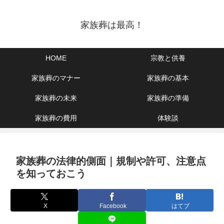
家族葬は最高！
HOME
宗教と供養
家族葬のマナー
家族葬の基本
家族葬の未来
家族葬の準備
家族葬の費用
体験談
家族葬の法律的側面｜規制や許可、注意点
を知っておこう
X
Facebook
はてブ