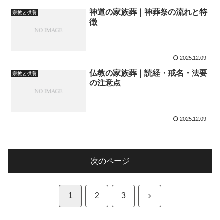
神道の家族葬｜神葬祭の流れと特
宗教と供養
徴
2025.12.09
仏教の家族葬｜読経・戒名・法要
宗教と供養
の注意点
2025.12.09
次のページ
次
1
2
3
へ