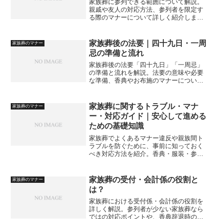
家族葬に参列できる範囲について解説。
親戚や友人の対応方法、参列者を限定す
る際のマナーについて詳しく紹介しま
す。
家族葬後の法要｜四十九日・一周
家族葬のマナー
忌の準備と流れ
家族葬後の法要「四十九日」「一周忌」
の準備と流れを解説。法要の意味や必要
な準備、香典やお布施のマナーについて
も紹介します。
家族葬に関するトラブル・マナ
家族葬のマナー
ー・対応ガイド｜安心して進める
ための基礎知識
家族葬でよくあるマナー違反や親族間ト
ラブルを防ぐために、事前に知っておく
べき対応方法を紹介。香典・服装・参列
範囲など、わかりやすく整理したガイド
です。
家族葬の受付・会計係の役割と
家族葬のマナー
は？
家族葬における受付係・会計係の役割を
詳しく解説。参列者が少ない家族葬なら
ではの対応ポイントや、香典辞退時の扱