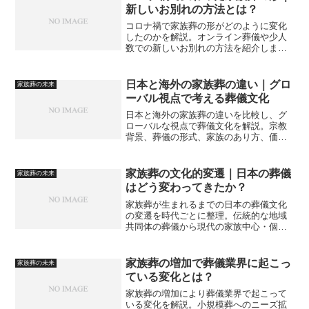
新しいお別れの方法とは？
コロナ禍で家族葬の形がどのように変化
したのかを解説。オンライン葬儀や少人
数での新しいお別れの方法を紹介しま
す。
日本と海外の家族葬の違い｜グロ
家族葬の未来
ーバル視点で考える葬儀文化
日本と海外の家族葬の違いを比較し、グ
ローバルな視点で葬儀文化を解説。宗教
背景、葬儀の形式、家族のあり方、価値
観の違いから見える家族葬の特徴と今後
の可能性をまとめています。
家族葬の文化的変遷｜日本の葬儀
家族葬の未来
はどう変わってきたか？
家族葬が生まれるまでの日本の葬儀文化
の変遷を時代ごとに整理。伝統的な地域
共同体の葬儀から現代の家族中心・個人
尊重型の葬儀へと移行してきた背景をわ
かりやすく解説します。
家族葬の増加で葬儀業界に起こっ
家族葬の未来
ている変化とは？
家族葬の増加により葬儀業界で起こって
いる変化を解説。小規模葬へのニーズ拡