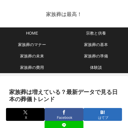
家族葬は最高！
HOME
宗教と供養
家族葬のマナー
家族葬の基本
家族葬の未来
家族葬の準備
家族葬の費用
体験談
家族葬は増えている？最新データで見る日
本の葬儀トレンド
X
Facebook
はてブ