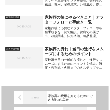
おくべき重要ポイントを整理。参列者の
範囲、費用、宗教形式、訃報連絡、香典
の扱いなど、後悔やトラブルを防ぐため
に必要な事前共有の項目を具体的にまと
めています。
家族葬の後にやるべきこと｜アフ
家族葬の準備
ターフォローと手続き一覧
家族葬後に必要なアフターフォローや各
種手続きを一覧で解説。役所での届け
出、相続関連、法要準備、遺品整理、参
列者への挨拶など、葬儀後にやるべきこ
とを分かりやすくまとめています。
家族葬の流れ｜当日の進行をスム
家族葬の準備
ーズにするためのポイント
家族葬当日の一般的な流れと、進行をス
ムーズにするためのポイントを解説。通
夜・告別式・火葬までの各ステップを整
理し、家族の負担を減らすための工夫を
まとめます。
家族葬の費用を抑えるためにで
きる5つの工夫