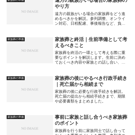
遠方の親族がいる場合の家族葬の
家族葬の準備
やり方
遠方の親族がいる場合の家族葬をどう進
めるべきかを解説。参列調整、オンライ
ン対応、日程配慮、事後報告など、負担
を減らしながら円滑に進めるためのポイ
ントをまとめます。
家族葬と終活｜生前準備として考
家族葬の準備
えるべきこと
家族葬を終活の一環として考える際に重
要なポイントを解説します。生前に決め
ておくべき内容や家族との話し合い、準
備しておくと安心な項目を整理し、後悔
のない見送りにつなげるための考え方を
紹介します。
家族葬の後にやるべき行政手続き
家族葬の準備
｜死亡届から相続まで
家族葬の後に必要な行政手続きを解説。
死亡届の提出から相続手続きまで、期限
や必要書類をまとめました。
事前に家族と話し合うべき家族葬
家族葬の準備
のポイント
家族葬を行う前に家族同士で話し合って