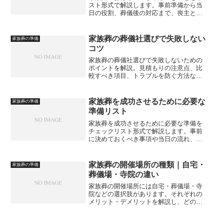
スト形式で解説します。事前準備から当
日の役割、葬儀後の対応まで、喪主とし
て押さえておきたい流れとポイントをわ
かりやすく紹介します。
家族葬の葬儀社選びで失敗しない
家族葬の準備
コツ
家族葬の葬儀社選びで失敗しないための
ポイントを解説。見積もりの注意点、比
較すべき項目、トラブルを防ぐ方法など
をわかりやすく紹介します。
家族葬を成功させるために必要な
家族葬の準備
準備リスト
家族葬を成功させるために必要な準備を
チェックリスト形式で解説します。事前
に決めておくべき事項や当日の流れ、家
族間の話し合いのポイントまで、後悔し
ない家族葬のための実践的な準備内容を
紹介します。
家族葬の開催場所の種類｜自宅・
家族葬の準備
葬儀場・寺院の違い
家族葬の開催場所には自宅・葬儀場・寺
院などの選択肢があります。それぞれの
メリット・デメリットを解説し、どの場
所が最適かを判断するポイントを紹介し
ます。