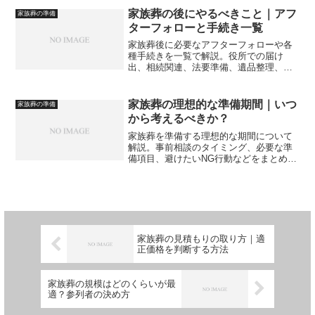
家族葬の後にやるべきこと｜アフ
家族葬の準備
ターフォローと手続き一覧
家族葬後に必要なアフターフォローや各
種手続きを一覧で解説。役所での届け
出、相続関連、法要準備、遺品整理、参
列者への挨拶など、葬儀後にやるべきこ
とを分かりやすくまとめています。
家族葬の理想的な準備期間｜いつ
家族葬の準備
から考えるべきか？
家族葬を準備する理想的な期間について
解説。事前相談のタイミング、必要な準
備項目、避けたいNG行動などをまとめ、
いつから動き始めれば後悔なく落ち着い
て進められるのかをわかりやすく整理し
ています。
家族葬の見積もりの取り方｜適
正価格を判断する方法
家族葬の規模はどのくらいが最
適？参列者の決め方