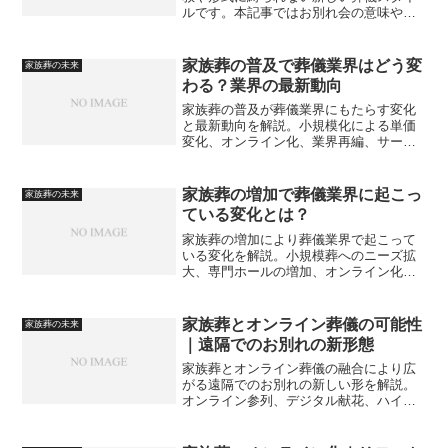
ルです。本記事ではお別れ会の意味や特
徴、家族葬との違い、実施する際の注意
点を解説します。
家族葬の普及で葬儀業界はどう変
家族葬の未来
わる？業界の最新動向
家族葬の普及が葬儀業界にもたらす変化
と最新動向を解説。小規模化による単価
変化、オンライン化、業界再編、サービ
ス多様化など、今後の葬儀ビジネスの方
向性を詳しくまとめています。
家族葬の増加で葬儀業界に起こっ
家族葬の未来
ている変化とは？
家族葬の増加により葬儀業界で起こって
いる変化を解説。小規模葬へのニーズ拡
大、専門ホールの増加、オンライン化、
サービスの多様化など、業界構造の転換
をわかりやすくまとめます。
家族葬とオンライン葬儀の可能性
家族葬の未来
｜遠隔でのお別れの新形態
家族葬とオンライン葬儀の融合により広
がる遠隔でのお別れの新しい形を解説。
オンライン参列、デジタル献花、ハイブ
リッド葬など新時代の葬儀の可能性を紹
介します。