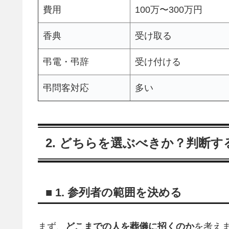
費用
100万〜300万円
香典
受け取る
弔電・弔辞
受け付ける
弔問客対応
多い
2. どちらを選ぶべきか？判断
■ 1. 参列者の範囲を決める
まず、
どこまでの人を葬儀に招くのか
を考え