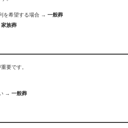
列を希望する場合 →
一般葬
→
家族葬
が重要です。
い →
一般葬