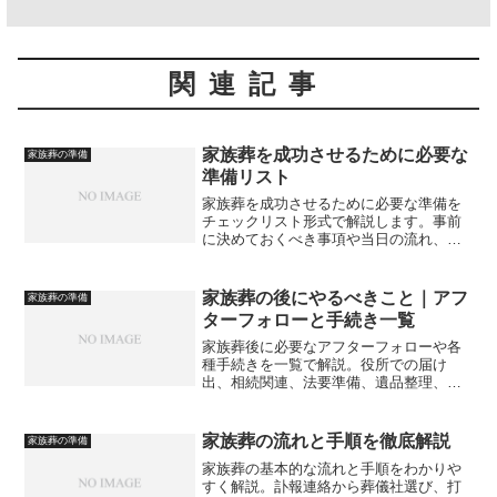
関連記事
家族葬を成功させるために必要な
家族葬の準備
準備リスト
家族葬を成功させるために必要な準備を
チェックリスト形式で解説します。事前
に決めておくべき事項や当日の流れ、家
族間の話し合いのポイントまで、後悔し
ない家族葬のための実践的な準備内容を
紹介します。
家族葬の後にやるべきこと｜アフ
家族葬の準備
ターフォローと手続き一覧
家族葬後に必要なアフターフォローや各
種手続きを一覧で解説。役所での届け
出、相続関連、法要準備、遺品整理、参
列者への挨拶など、葬儀後にやるべきこ
とを分かりやすくまとめています。
家族葬の流れと手順を徹底解説
家族葬の準備
家族葬の基本的な流れと手順をわかりや
すく解説。訃報連絡から葬儀社選び、打