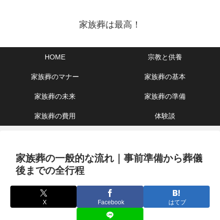
家族葬は最高！
HOME
宗教と供養
家族葬のマナー
家族葬の基本
家族葬の未来
家族葬の準備
家族葬の費用
体験談
家族葬の一般的な流れ｜事前準備から葬儀
後までの全行程
X
Facebook
はてブ