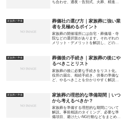
ち合わせ、通夜・告別式、火葬、精進落
としまでの一連のステップを整理し、初
めてでも迷わずに進められるポイントを
まとめています。
葬儀社の選び方｜家族葬に強い業
家族葬の準備
者を見極めるポイント
家族葬の開催場所には自宅・葬儀場・寺
院などの選択肢があります。それぞれの
メリット・デメリットを解説し、どの場
所が最適かを判断するポイントを紹介し
ます。
葬儀後の手続き｜家族葬の後にや
家族葬の準備
るべきことリスト
家族葬の後に必要な手続きをリスト化。
役所の届出、相続手続き、供養の準備な
ど、やるべきことを分かりやすく解説し
ます。
家族葬の理想的な準備期間｜いつ
家族葬の準備
から考えるべきか？
家族葬を準備する理想的な期間について
解説。事前相談のタイミング、必要な準
備項目、避けたいNG行動などをまとめ、
いつから動き始めれば後悔なく落ち着い
て進められるのかをわかりやすく整理し