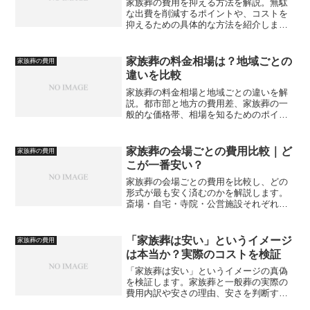
家族葬の費用を抑える方法を解説。無駄
な出費を削減するポイントや、コストを
抑えるための具体的な方法を紹介しま
す。
家族葬の料金相場は？地域ごとの
家族葬の費用
違いを比較
家族葬の料金相場と地域ごとの違いを解
説。都市部と地方の費用差、家族葬の一
般的な価格帯、相場を知るためのポイン
トをまとめています。
家族葬の会場ごとの費用比較｜ど
家族葬の費用
こが一番安い？
家族葬の会場ごとの費用を比較し、どの
形式が最も安く済むのかを解説します。
斎場・自宅・寺院・公営施設それぞれの
特徴や費用相場の違いを整理し、賢い会
場選びのポイントを紹介します。
「家族葬は安い」というイメージ
家族葬の費用
は本当か？実際のコストを検証
「家族葬は安い」というイメージの真偽
を検証します。家族葬と一般葬の実際の
費用内訳や安さの理由、安さを判断する
際の注意点を解説し、後悔しない費用判