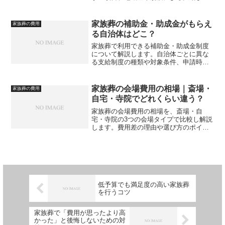
で、家族葬の総額を正しく把握するため
の情報をまとめています。
家族葬の補助金・助成金がもらえ
家族葬の費用
る自治体はどこ？
家族葬で利用できる補助金・助成金制度
について解説します。自治体ごとに異な
る支給制度の種類や対象条件、申請時の
注意点を整理し、どの自治体でどのよう
な支援が受けられるのかを把握するため
の基礎知識を紹介します。
家族葬の会場費用の相場｜斎場・
家族葬の費用
自宅・寺院でどれくらい違う？
家族葬の会場費用の相場を、斎場・自
宅・寺院の3つの会場タイプで比較し解説
します。費用差の理由や選び方のポイン
トを紹介し、後悔のない会場選びに役立
つ情報を整理します。
低予算でも満足度の高い家族葬
を行うコツ
家族葬で「費用が思ったより高
かった」と後悔しないための対