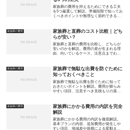
家族葬の費用を抑えるためにできる工夫
を5つ厳選して解説。準備段階で知ってお
くべきポイントや無理なく節約できる方
法を紹介します。
家族葬と直葬のコスト比較｜どち
家族葬の費用
らが安い？
家族葬と直葬の費用を比較し、どちらが
安いのかを解説。費用の差が生まれる理
由、向いているケース、注意点までわか
りやすく紹介します。
家族葬で無駄な出費を防ぐために
家族葬の費用
知っておくべきこと
家族葬で無駄な出費を防ぐために知って
おきたいポイントを解説。費用が膨らみ
やすい項目、注意すべき見積もりの落と
し穴、トラブルを避けて賢く費用を抑え
る方法を紹介します。
家族葬にかかる費用の内訳を完全
家族葬の費用
解説
家族葬にかかる費用の内訳を徹底解説。
基本プランの内容、追加費用が発生しや
すい項目、地域差や規模による変動ま