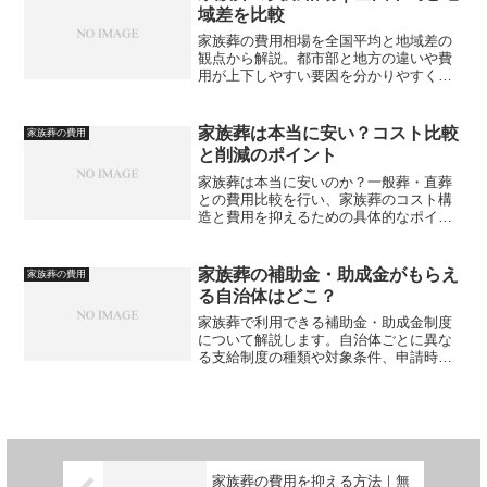
域差を比較
家族葬の費用相場を全国平均と地域差の
観点から解説。都市部と地方の違いや費
用が上下しやすい要因を分かりやすくま
とめ、家族葬を検討する際の判断材料を
提供します。
家族葬は本当に安い？コスト比較
家族葬の費用
と削減のポイント
家族葬は本当に安いのか？一般葬・直葬
との費用比較を行い、家族葬のコスト構
造と費用を抑えるための具体的なポイン
トを詳しく解説します。
家族葬の補助金・助成金がもらえ
家族葬の費用
る自治体はどこ？
家族葬で利用できる補助金・助成金制度
について解説します。自治体ごとに異な
る支給制度の種類や対象条件、申請時の
注意点を整理し、どの自治体でどのよう
な支援が受けられるのかを把握するため
の基礎知識を紹介します。
家族葬の費用を抑える方法｜無